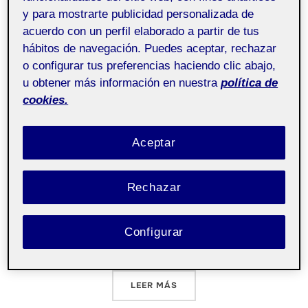
y para mostrarte publicidad personalizada de
Iniciación a las
Pública
acuerdo con un perfil elaborado a partir de tus
competencias TIC aula
hábitos de navegación. Puedes aceptar, rechazar
6
o configurar tus preferencias haciendo clic abajo,
u obtener más información en nuestra
política de
cookies.
Finalizo mi folio con esta frase que dice «Mira de
cerca el presente que estas construyendo, porque
Aceptar
debe parecerse al futuro con el que sueñas».
Consideró que he aprendido mucho sobre las
redes que desconocía. También me ha ayudado a
Rechazar
conocer gente nueva y trabajar en equipo no
obstante a lo largo del curso hemos tenido
Configurar
dificultades imprevistas. …
«REFLEXIÓN FINAL»
LEER MÁS