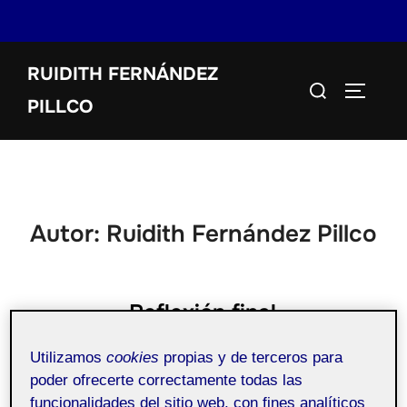
Saltar
RUIDITH FERNÁNDEZ
al
Buscar:
ALTERN
contenido
PILLCO
Autor:
Ruidith Fernández Pillco
Reflexión final
Utilizamos
cookies
propias y de terceros para
Publicado
por
Ruidith Fernández Pillco
16 enero, 2023
poder ofrecerte correctamente todas las
el
Sin comentarios
funcionalidades del sitio web, con fines analíticos